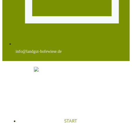
info@landgut-hofewiese.de
START