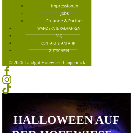
Impressionen
Jobs
Freunde & Partner
WANDERN & RADFAHREN
FAQ
KONTAKT & ANFAHRT
GUTSCHEIN
© 2026 Landgut Hofewiese Langebrück
HALLOWEEN AUF