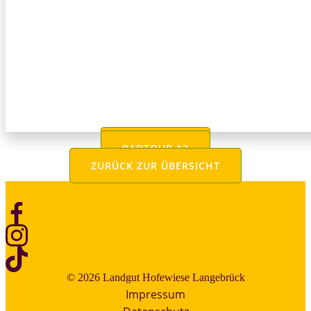
RADTOUR 10
RADTOUR 12
ZURÜCK ZUR ÜBERSICHT
© 2026 Landgut Hofewiese Langebrück
Impressum