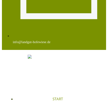
info@landgut-hofewiese.de
START