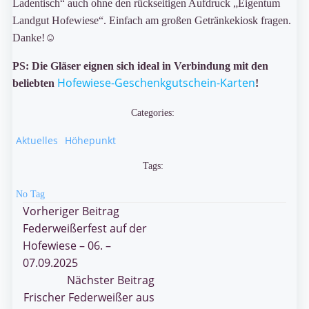
Ladentisch“ auch ohne den rückseitigen Aufdruck „Eigentum
Landgut Hofewiese“. Einfach am großen Getränkekiosk fragen.
Danke!☺️
PS: Die Gläser eignen sich ideal in Verbindung mit den
Hofewiese-Geschenkgutschein-Karten
beliebten
!
Categories:
Aktuelles
Höhepunkt
Tags:
No Tag
Post
Vorheriger Beitrag
Federweißerfest auf der
navigation
Hofewiese – 06. –
07.09.2025
Post
Nächster Beitrag
Frischer Federweißer aus